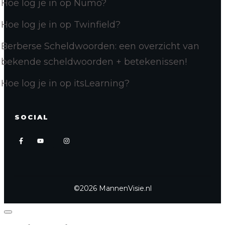
Hoe log je in op Numo?
Hoe log je in op Twinfield?
Berberse Scheldwoorden: een overzicht van
bekende scheldwoorden + betekenissen!
Hoe log je in op itsLearning?
SOCIAL
©
2026
MannenVisie.nl
Close
dialog