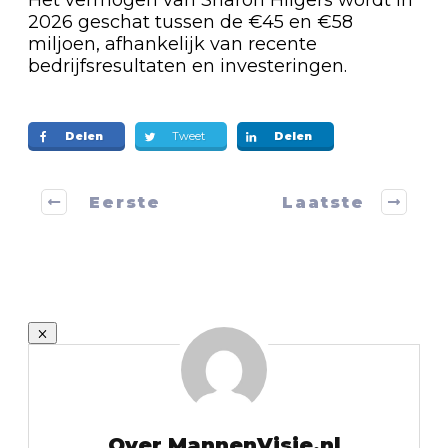
Het vermogen van Sharon Hilgers wordt in
2026 geschat tussen de €45 en €58
miljoen, afhankelijk van recente
bedrijfsresultaten en investeringen.
Delen
Tweet
Delen
Eerste
Laatste
Over MannenVisie.nl