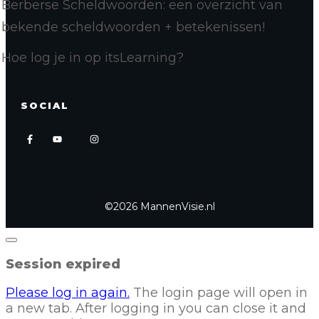
Berberse Scheldwoorden: een overzicht van
bekende scheldwoorden + betekenissen!
Hoe log je in op itsLearning?
SOCIAL
©
2026
MannenVisie.nl
Close
dialog
Session expired
Please log in again.
The login page will open in
a new tab. After logging in you can close it and