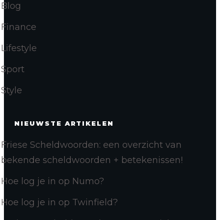
Blog
Finance
Lifestyle
Sport
Style
NIEUWSTE ARTIKELEN
Friese Scheldwoorden: een overzicht van
bekende scheldwoorden + betekenissen!
Hoe log je in op Numo?
Hoe log je in op Twinfield?