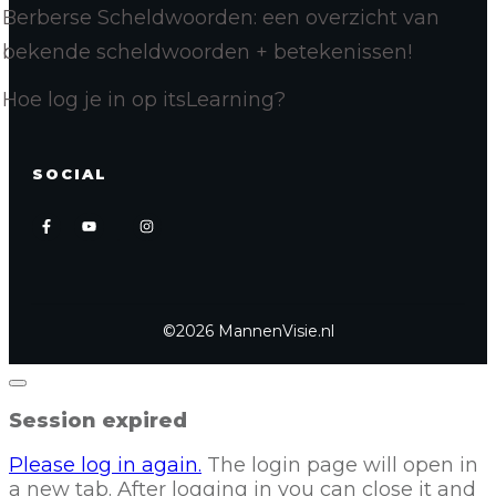
Berberse Scheldwoorden: een overzicht van
bekende scheldwoorden + betekenissen!
Hoe log je in op itsLearning?
SOCIAL
©
2026
MannenVisie.nl
Close
dialog
Session expired
Please log in again.
The login page will open in
a new tab. After logging in you can close it and