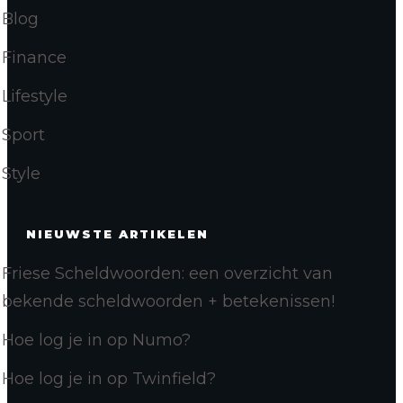
Blog
Finance
Lifestyle
Sport
Style
NIEUWSTE ARTIKELEN
Friese Scheldwoorden: een overzicht van
bekende scheldwoorden + betekenissen!
Hoe log je in op Numo?
Hoe log je in op Twinfield?